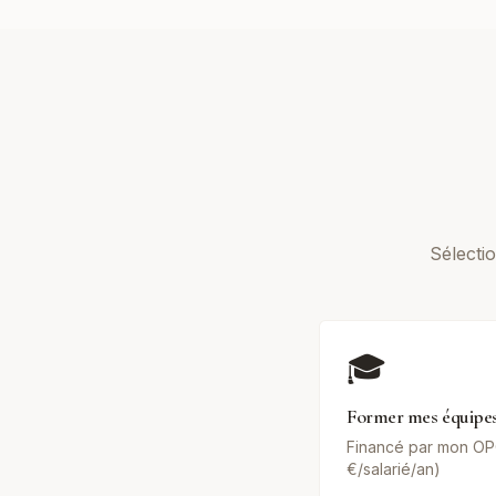
Sélecti
🎓
Former mes équipes
Financé par mon OP
€/salarié/an)