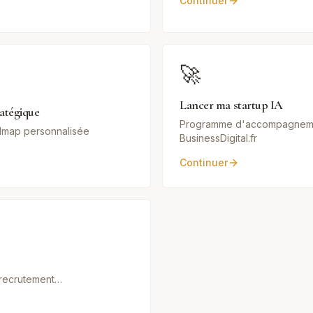
Continuer
🚀
Lancer ma startup IA
ratégique
Programme d'accompagnem
admap personnalisée
BusinessDigital.fr
Continuer
, recrutement…